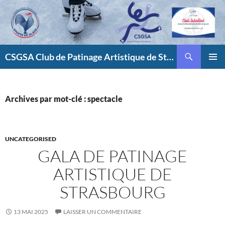
Aller
au
contenu
Recherche
CSGSA Club de Patinage Artistique de Strasbourg
MENU
PRINCI
Archives par mot-clé : spectacle
UNCATEGORISED
GALA DE PATINAGE
ARTISTIQUE DE
STRASBOURG
13 MAI 2025
LAISSER UN COMMENTAIRE