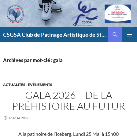
Aller
au
contenu
Recherche
CSGSA Club de Patinage Artistique de Strasbourg
MENU
PRINCI
Archives par mot-clé : gala
ACTUALITÉS - EVÈNEMENTS
GALA 2026 – DE LA
PRÉHISTOIRE AU FUTUR
16 MAI 2026
A la patinoire de l’Iceberg, Lundi 25 Mai à 15h00