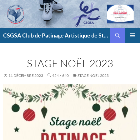
Aller
au
contenu
Recherche
CSGSA Club de Patinage Artistique de Strasbourg
MENU
PRINCI
STAGE NOËL 2023
11 DÉCEMBRE 2023
454 × 640
STAGE NOËL 2023