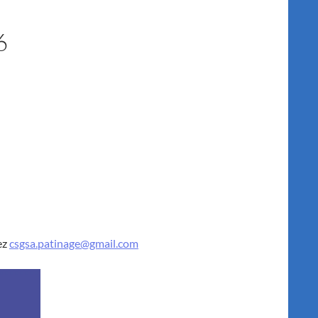
6
ez
csgsa.patinage@gmail.com