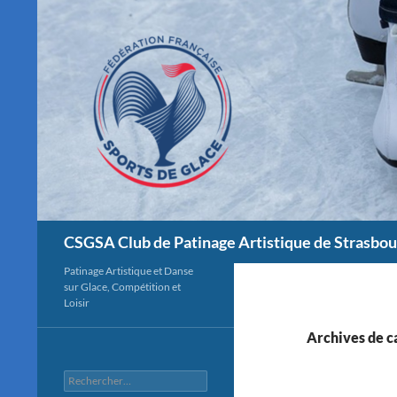
Aller
au
contenu
Recherche
CSGSA Club de Patinage Artistique de Strasbou
Patinage Artistique et Danse
sur Glace, Compétition et
Loisir
Archives de ca
Rechercher :