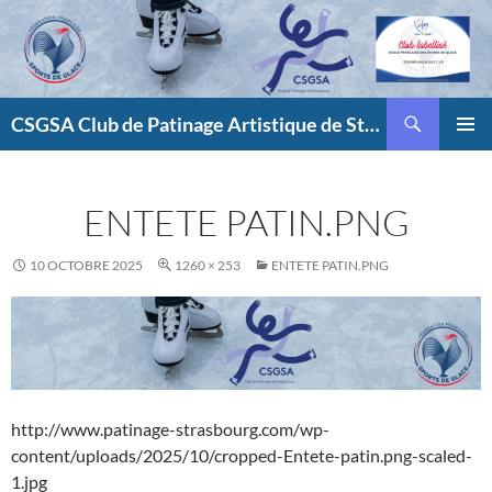
Aller
au
contenu
Recherche
CSGSA Club de Patinage Artistique de Strasbourg
MENU
PRINCI
ENTETE PATIN.PNG
10 OCTOBRE 2025
1260 × 253
ENTETE PATIN.PNG
http://www.patinage-strasbourg.com/wp-
content/uploads/2025/10/cropped-Entete-patin.png-scaled-
1.jpg