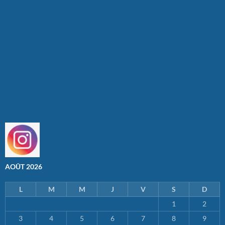
AOÛT 2026
L
M
M
J
V
S
D
1
2
3
4
5
6
7
8
9