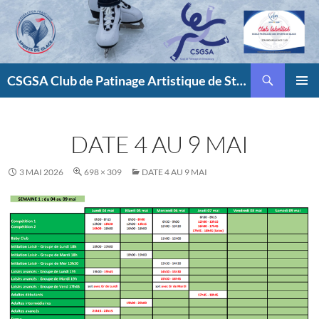
Aller
au
contenu
Recherche
CSGSA Club de Patinage Artistique de Strasbourg
MENU
PRINCI
DATE 4 AU 9 MAI
3 MAI 2026
698 × 309
DATE 4 AU 9 MAI