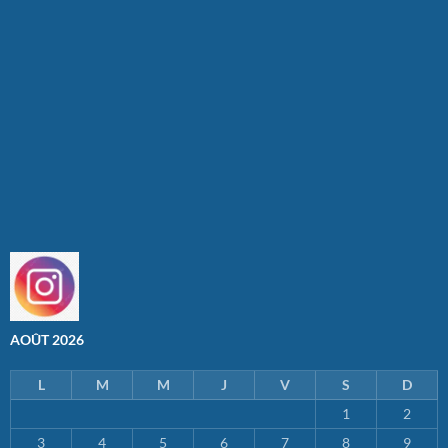
AOÛT 2026
L
M
M
J
V
S
D
1
2
3
4
5
6
7
8
9