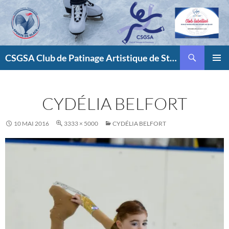
Aller
au
contenu
Recherche
CSGSA Club de Patinage Artistique de Strasbourg
MENU
PRINCI
CYDÉLIA BELFORT
10 MAI 2016
3333 × 5000
CYDÉLIA BELFORT