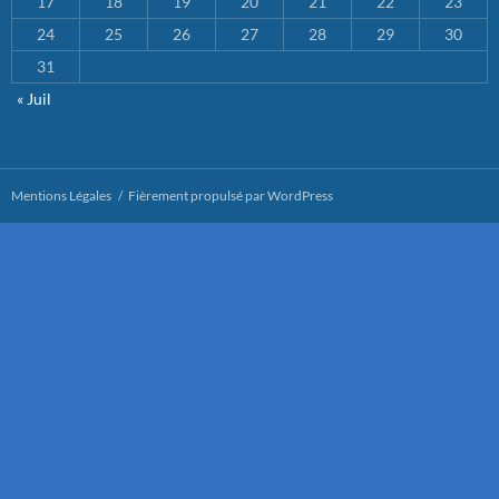
17
18
19
20
21
22
23
24
25
26
27
28
29
30
31
« Juil
Mentions Légales
Fièrement propulsé par WordPress