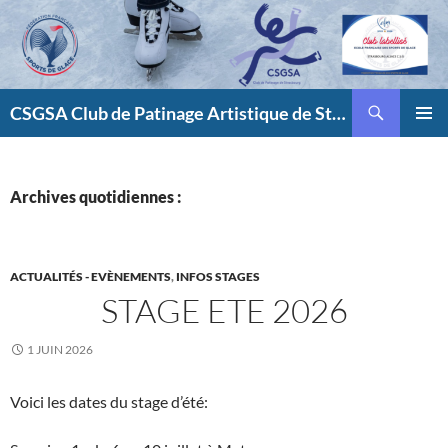
Aller
au
contenu
Recherche
CSGSA Club de Patinage Artistique de Strasbourg
MENU
PRINCI
Archives quotidiennes :
ACTUALITÉS - EVÈNEMENTS
,
INFOS STAGES
STAGE ETE 2026
1 JUIN 2026
Voici les dates du stage d’été: