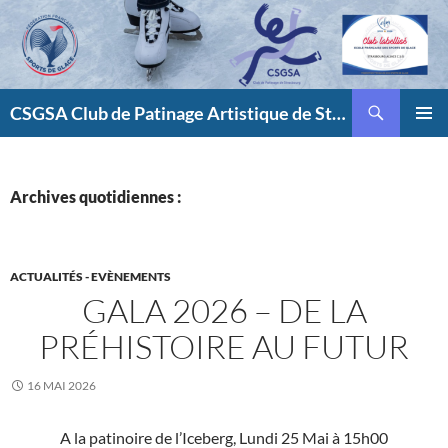
Aller
au
contenu
Recherche
CSGSA Club de Patinage Artistique de Strasbourg
MENU
PRINCI
Archives quotidiennes :
ACTUALITÉS - EVÈNEMENTS
GALA 2026 – DE LA
PRÉHISTOIRE AU FUTUR
16 MAI 2026
A la patinoire de l’Iceberg, Lundi 25 Mai à 15h00