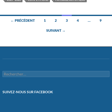
Navigation
← PRÉCÉDENT
1
2
3
4
…
9
des
SUIVANT →
articles
Rechercher :
SUIVEZ-NOUS SUR FACEBOOK