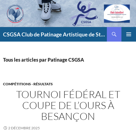
Aller
au
contenu
Recherche
CSGSA Club de Patinage Artistique de Strasbourg
MENU
PRINCI
Tous les articles par Patinage CSGSA
COMPÉTITIONS - RÉSULTATS
TOURNOI FÉDÉRAL ET
COUPE DE L’OURS À
BESANÇON
2 DÉCEMBRE 2025